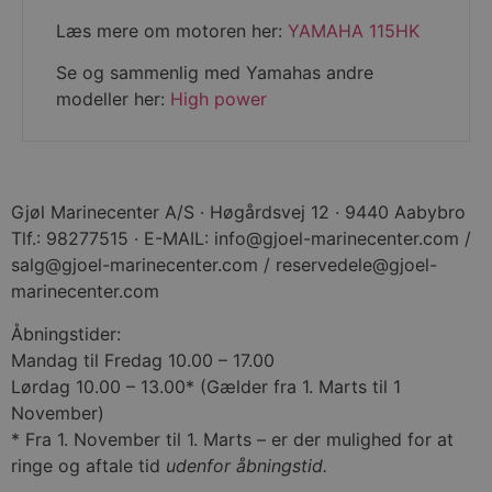
Læs mere om motoren her:
YAMAHA 115HK
_px3
Wix.com, Inc.
.stripecdn.com
Se og sammenlig med Yamahas andre
modeller her:
High power
Gjøl Marinecenter A/S · Høgårdsvej 12 · 9440 Aabybro
Tlf.: 98277515 · E-MAIL: info@gjoel-marinecenter.com /
salg@gjoel-marinecenter.com / reservedele@gjoel-
marinecenter.com
Åbningstider:
VISITOR_PRIVACY_METADATA
YouTube
Mandag til Fredag 10.00 – 17.00
.youtube.com
Lørdag 10.00 – 13.00* (Gælder fra 1. Marts til 1
November)
* Fra 1. November til 1. Marts – er der mulighed for at
ringe og aftale tid
udenfor åbningstid.