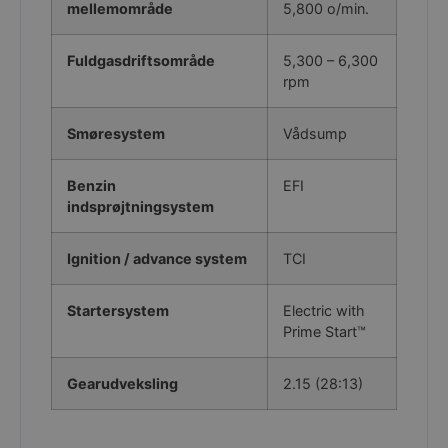
mellemområde
5,800 o/min.
CookieScriptConsent
CookieScript
Fuldgasdriftsområde
5,300 – 6,300
gjoel-
rpm
marinecenter.dk
Smøresystem
Vådsump
Benzin
EFI
indsprøjtningsystem
hmt_id
Intuition
Machines, Inc.
(hCaptcha)
Ignition / advance system
TCI
api.hcaptcha.co
Startersystem
Electric with
Prime Start™
woocommerce_items_in_cart
Automattic Inc
gjoel-
Gearudveksling
2.15 (28:13)
marinecenter.dk