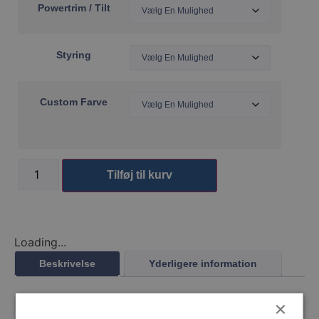
Powertrim / Tilt
Styring
Custom Farve
Tilføj til kurv
Loading...
Beskrivelse
Yderligere information
×