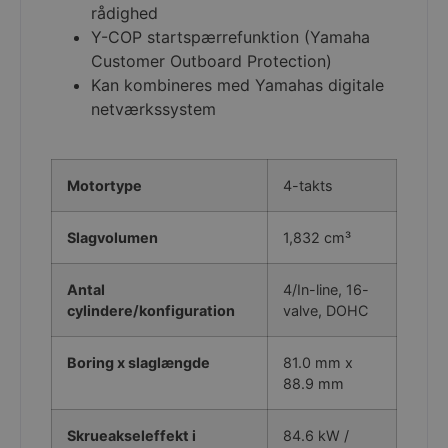
rådighed
Y-COP startspærrefunktion (Yamaha
Customer Outboard Protection)
Kan kombineres med Yamahas digitale
PHPSESSID
PHP.net
gjoel-
netværkssystem
marinecenter.dk
Motortype
4-takts
Slagvolumen
1,832 cm³
Antal
4/In-line, 16-
cylindere/konfiguration
valve, DOHC
Boring x slaglængde
81.0 mm x
88.9 mm
woocommerce_cart_hash
Automattic Inc
gjoel-
marinecenter.dk
Skrueakseleffekt i
84.6 kW /