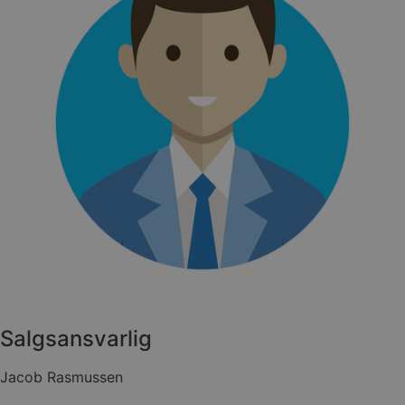
gjoel-
marinecenter.dk
woocommerce_cart_hash
Automattic Inc
gjoel-
marinecenter.dk
Salgsansvarlig
Jacob Rasmussen
CookieScriptConsent
CookieScript
gjoel-
marinecenter.dk