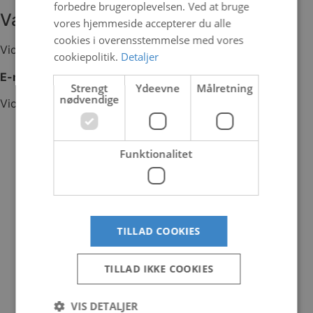
forbedre brugeroplevelsen. Ved at bruge
Værkfører
vores hjemmeside accepterer du alle
cookies i overensstemmelse med vores
Victor Meldgaard Madsen
cookiepolitik.
Detaljer
E-mail:
Strengt
Ydeevne
Målretning
nødvendige
Victormm@gjoel-marinecenter.com
Funktionalitet
TILLAD COOKIES
TILLAD IKKE COOKIES
VIS DETALJER