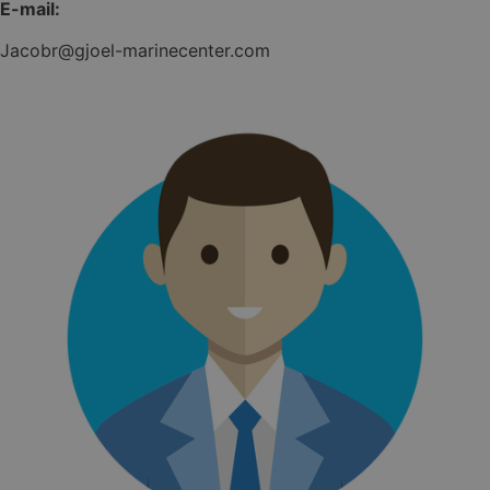
E-mail:
Jacobr@gjoel-marinecenter.com
hmt_id
Intuition
Machines, Inc.
(hCaptcha)
api.hcaptcha.co
woocommerce_items_in_cart
Automattic Inc
gjoel-
marinecenter.dk
_px3
Wix.com, Inc.
.stripecdn.com