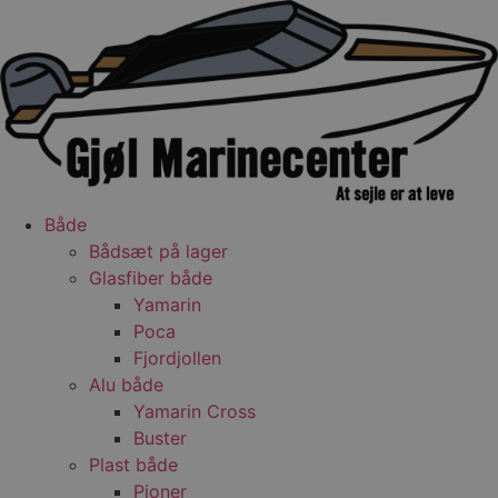
Videre
til
indhold
Både
Bådsæt på lager
Glasfiber både
Yamarin
Poca
Fjordjollen
Alu både
Yamarin Cross
Buster
Plast både
Pioner