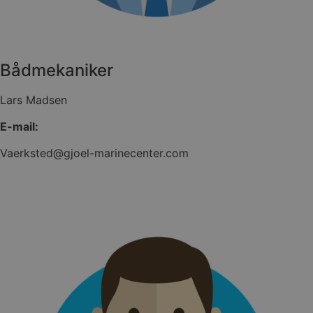
Bådmekaniker
Lars Madsen
E-mail:
Vaerksted@gjoel-marinecenter.com
VISITOR_PRIVACY_METADATA
YouTube
.youtube.com