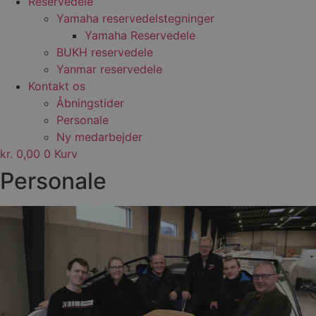
Reservedele
Yamaha reservedelstegninger
Yamaha Reservedele
BUKH reservedele
Yanmar reservedele
Kontakt os
Åbningstider
Personale
Ny medarbejder
kr.
0,00
0
Kurv
Personale