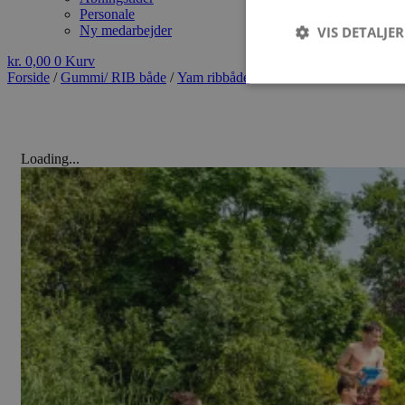
Personale
VIS DETALJER
Ny medarbejder
kr.
0,00
0
Kurv
Forside
/
Gummi/ RIB både
/
Yam ribbåde
/ YAM 275AIR
Strengt nødvendige c
Loading...
korrekt uden strengt
Navn
__cflb
PHPSESSID