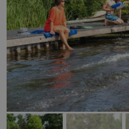
woocommerce_cart
CookieScriptConse
hmt_id
woocommerce_item
_px3