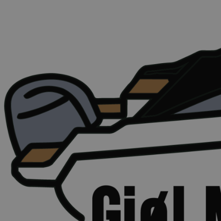
Videre
til
indhold