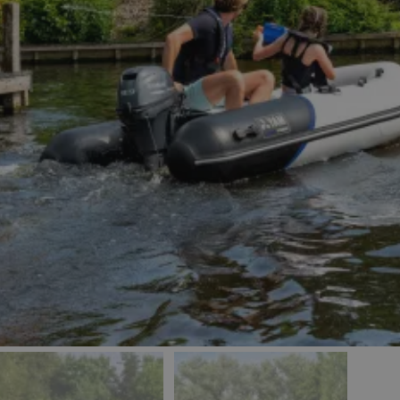
webstedet, men et g
opretholde en logget
bruger mellem sider
_hash
Session
Hjælper WooCommer
Automattic Inc.
bestemme, hvornår 
gjoel-
indhold / data ændr
marinecenter.dk
nt
4 uger 2
Denne cookie bruges
CookieScript
dage
Script.com-tjenesten 
gjoel-
præferencer om samt
marinecenter.dk
Det er nødvendigt, a
cookiebanner funger
4 uger 2
Denne cookie bruges 
Intuition
dage
sikkerhedsmæssige fo
Machines, Inc.
hjælpe med at skeln
(hCaptcha)
mennesker og bots 
api.hcaptcha.com
s_in_cart
Session
Hjælper WooCommer
Automattic Inc.
bestemme, hvornår 
gjoel-
indhold / data ændr
marinecenter.dk
5
Denne cookie bruges 
Wix.com, Inc.
minutter
sikkerhedsmæssige fo
.stripecdn.com
28
ondsindede besøge
sekunder
hjemmesiden og min
legitime brugere. De
oplysninger såsom I
id og browsingaktivi
potentielt skadelig 