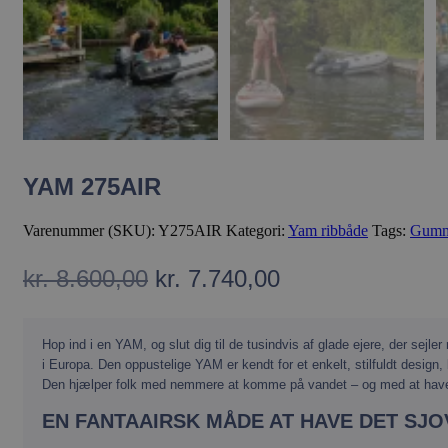
VISITOR_PRIVACY_
__cflb
YAM 275AIR
Varenummer (SKU):
Y275AIR
Kategori:
Yam ribbåde
Tags:
Gumm
wp_woocommerce_s
{32}
Den
Den
kr.
8.600,00
kr.
7.740,00
oprindelige
aktuelle
__cf_bm
pris
pris
Hop ind i en YAM, og slut dig til de tusindvis af glade ejere, der sejl
var:
er:
i Europa. Den oppustelige YAM er kendt for et enkelt, stilfuldt design
Den hjælper folk med nemmere at komme på vandet – og med at have
kr. 8.600,00.
kr. 7.740,00.
woocommerce_rece
EN FANTAAIRSK MÅDE AT HAVE DET SJO