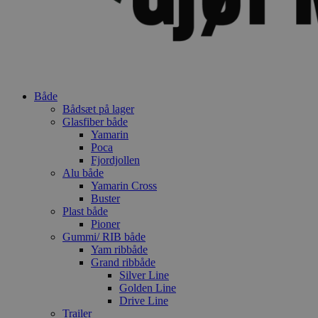
Både
Bådsæt på lager
Glasfiber både
Yamarin
Poca
Fjordjollen
Alu både
Yamarin Cross
Buster
Plast både
Pioner
Gummi/ RIB både
Yam ribbåde
Grand ribbåde
Silver Line
Golden Line
Drive Line
Trailer