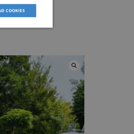
AD COOKIES
den kan ikke bruges
til at indlæse
tificere pålidelig
ed at sikre ensartet
evelse ved at styre
 til specifikke
applikationer
et. Dette er en
 der bruges til at
 for
 er normalt et
t nummer, hvordan
specifikt for