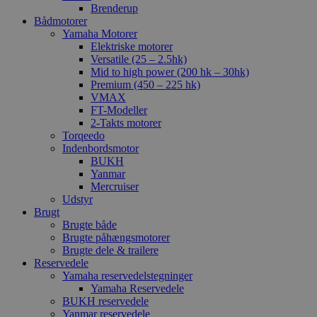
Brenderup
Bådmotorer
Yamaha Motorer
Elektriske motorer
Versatile (25 – 2.5hk)
Mid to high power (200 hk – 30hk)
Premium (450 – 225 hk)
VMAX
FT-Modeller
2-Takts motorer
Torqeedo
Indenbordsmotor
BUKH
Yanmar
Mercruiser
Udstyr
Brugt
Brugte både
Brugte påhængsmotorer
Brugte dele & trailere
Reservedele
Yamaha reservedelstegninger
Yamaha Reservedele
BUKH reservedele
Yanmar reservedele