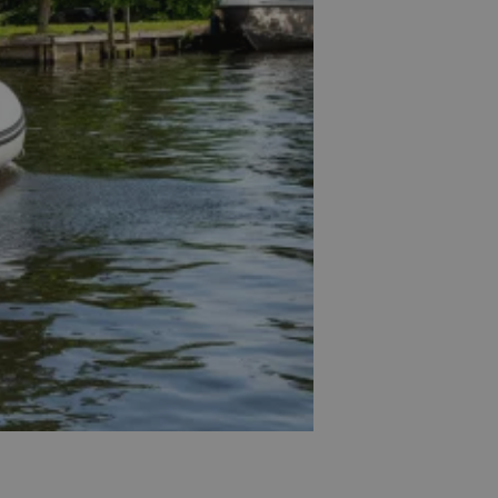
odt eksempel er at
 status for en
ne.
ce med at
indkøbsvognens
es.
 af Cookie-
til at huske
ykke til besøgende.
t Cookie-Script.com
er korrekt.
til
rmål og til at
e mellem
på websted former.
ce med at
indkøbsvognens
es.
til
rmål, til at opdage
nde på
imere blokering af
t kan indsamle
P-adresse, enheds-
tet for at bestemme
adfærd.