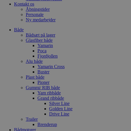
Kontakt os
Åbningstider
Personale
Ny medarbejder
Både
Bådsæt på lager
Glasfiber både
Yamarin
Poca
Fjordjollen
Alu både
Yamarin Cross
Buster
Plast både
Pioner
Gummi/ RIB både
Yam ribbåde
Grand ribbåde
Silver Line
Golden Line
Drive Line
Trailer
Brenderup
Bådmotorer