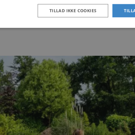
TILLAD IKKE COOKIES
TILL
Strengt nødvendige
Ydeevne
Målretning
Funktionalitet
ookies tillader kernewebsfunktionalitet såsom bruger login og kontostyring. Hjemmesi
 nødvendige cookies.
Provider /
Udløb
Beskrivelse
Domæne
29
Denne cookie bruges 
Cloudflare, Inc.
minutter
balance og til at iden
api2.hcaptcha.com
56
trafik. Det hjælper m
sekunder
service og brugeropl
trafik- og rutebrugere
servere.
Session
Cookie genereret af 
PHP.net
baseret på PHP-sprog
gjoel-
generel identifikator,
marinecenter.dk
opretholde variabler
brugersessioner. Det
tilfældigt generere
det bruges kan være 