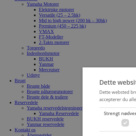
Yamaha Motorer
Elektriske motorer
Versatile (25 – 2.5hk)
Mid to high power (200 hk – 30hk)
Premium (450 – 225 hk)
VMAX
FT-Modeller
2-Takts motorer
Torqeedo
Indenbordsmotor
BUKH
Yanmar
Mercruiser
Udstyr
Dette websi
Brugt
Brugte både
Dette websted bru
Brugte påhængsmotorer
Brugte dele & trailere
accepterer du all
Reservedele
Yamaha reservedelstegninger
Strengt nødve
Yamaha Reservedele
BUKH reservedele
Yanmar reservedele
Kontakt os
Åbningstider