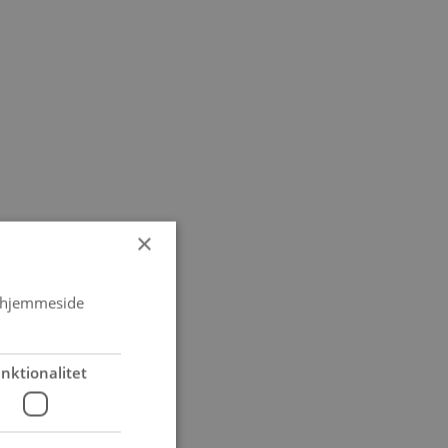
×
s hjemmeside
nktionalitet