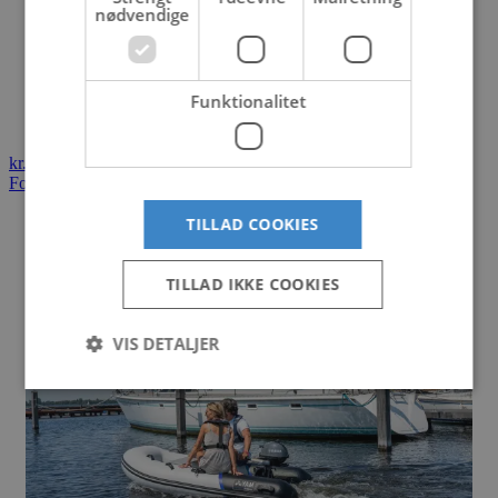
Yamaha Reservedele
nødvendige
BUKH reservedele
Yanmar reservedele
Kontakt os
Åbningstider
Funktionalitet
Personale
Ny medarbejder
kr.
0,00
0
Kurv
Forside
/
Gummi/ RIB både
/
Yam ribbåde
/ YAM 240AIR
TILLAD COOKIES
Loading...
TILLAD IKKE COOKIES
VIS DETALJER
Strengt nødvendige
Ydeevne
Målretning
Funktionalitet