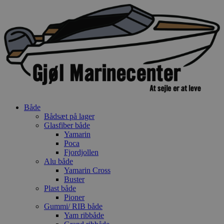
Videre
til
indhold
Både
Bådsæt på lager
Glasfiber både
Yamarin
Poca
Fjordjollen
Alu både
Yamarin Cross
Buster
Plast både
Pioner
Gummi/ RIB både
Yam ribbåde