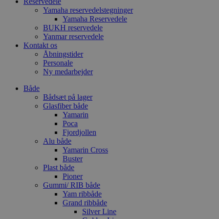
Reservedele
Yamaha reservedelstegninger
Yamaha Reservedele
BUKH reservedele
Yanmar reservedele
Kontakt os
Åbningstider
Personale
Ny medarbejder
Både
Bådsæt på lager
Glasfiber både
Yamarin
Poca
Fjordjollen
Alu både
Yamarin Cross
Buster
Plast både
Pioner
Gummi/ RIB både
Yam ribbåde
Grand ribbåde
Silver Line