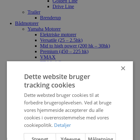
Golden Line
Drive Line
Trailer
Brenderup
Bådmotorer
Yamaha Motorer
Elektriske motorer
Versatile (25 – 2.5hk)
Mid to high power (200 hk – 30hk)
Premium (450 – 225 hk)
VMAX
FT-Modeller
×
2-Takts motorer
Torqeedo
Dette website bruger
Indenbordsmotor
tracking cookies
BUKH
Yanmar
Dette websted bruger cookies til at
Mercruiser
Udstyr
forbedre brugeroplevelsen. Ved at bruge
Brugt
vores hjemmeside accepterer du alle
Brugte både
cookies i overensstemmelse med vores
Brugte påhængsmotorer
Brugte dele & trailere
cookiepolitik.
Detaljer
Reservedele
Yamaha reservedelstegninger
Strengt
Ydeevne
Målretning