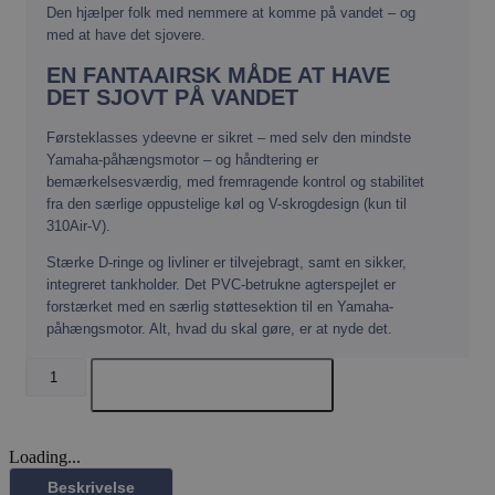
Den hjælper folk med nemmere at komme på vandet – og
med at have det sjovere.
EN FANTAAIRSK MÅDE AT HAVE
DET SJOVT PÅ VANDET
Førsteklasses ydeevne er sikret – med selv den mindste
Yamaha-påhængsmotor – og håndtering er
bemærkelsesværdig, med fremragende kontrol og stabilitet
woocommerce_cart_hash
Automattic Inc
fra den særlige oppustelige køl og V-skrogdesign (kun til
gjoel-
marinecenter.dk
310Air-V).
Stærke D-ringe og livliner er tilvejebragt, samt en sikker,
integreret tankholder. Det PVC-betrukne agterspejlet er
forstærket med en særlig støttesektion til en Yamaha-
CookieScriptConsent
CookieScript
påhængsmotor. Alt, hvad du skal gøre, er at nyde det.
gjoel-
marinecenter.dk
YAM
Tilføj til kurv
240AIR
antal
Loading...
Beskrivelse