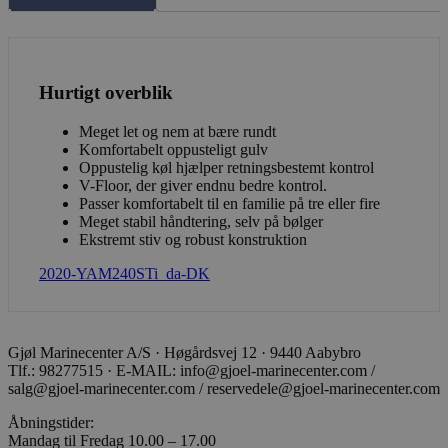
hmt_id
Intuition
Machines, Inc.
(hCaptcha)
api.hcaptcha.co
Hurtigt overblik
Meget let og nem at bære rundt
Komfortabelt oppusteligt gulv
woocommerce_items_in_cart
Automattic Inc
gjoel-
Oppustelig køl hjælper retningsbestemt kontrol
marinecenter.dk
V-Floor, der giver endnu bedre kontrol.
Passer komfortabelt til en familie på tre eller fire
Meget stabil håndtering, selv på bølger
Ekstremt stiv og robust konstruktion
_px3
Wix.com, Inc.
2020-YAM240STi_da-DK
.stripecdn.com
Gjøl Marinecenter A/S · Høgårdsvej 12 · 9440 Aabybro
Tlf.: 98277515 · E-MAIL: info@gjoel-marinecenter.com /
salg@gjoel-marinecenter.com / reservedele@gjoel-marinecenter.com
Åbningstider:
Mandag til Fredag 10.00 – 17.00