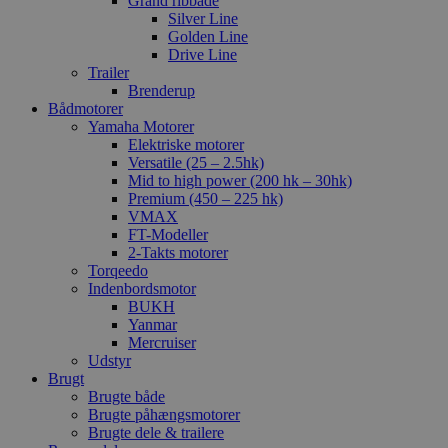
Grand ribbåde
Silver Line
Golden Line
Drive Line
Trailer
Brenderup
Bådmotorer
Yamaha Motorer
Elektriske motorer
Versatile (25 – 2.5hk)
Mid to high power (200 hk – 30hk)
Premium (450 – 225 hk)
VMAX
FT-Modeller
2-Takts motorer
Torqeedo
Indenbordsmotor
BUKH
Yanmar
Mercruiser
Udstyr
Brugt
Brugte både
Brugte påhængsmotorer
Brugte dele & trailere