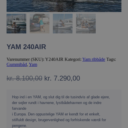
Strengt nødvendige cookies tillader
kernewebsfunktionalitet såsom bruger login og
kontostyring. Hjemmesiden kan ikke bruges korrekt
uden strengt nødvendige cookies.
Provider /
Navn
Domæne
__cflb
Cloudflare, Inc.
api2.hcaptcha.c
YAM 240AIR
Varenummer (SKU):
Y240AIR
Kategori:
Yam ribbåde
Tags:
Gummibåd
,
Yam
Den
Den
kr.
8.100,00
kr.
7.290,00
oprindelige
aktuelle
PHPSESSID
PHP.net
pris
pris
gjoel-
Hop ind i en YAM, og slut dig til de tusindvis af glade ejere,
marinecenter.dk
var:
er:
der sejler rundt i havnene, lystbådehavnen og de indre
farvande
kr. 8.100,00.
kr. 7.290,00.
i Europa. Den oppustelige YAM er kendt for et enkelt,
stilfuldt design, brugervenlighed og forfriskende værdi for
pengene.