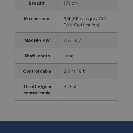
Breadth
173 cm
PHPSESSID
PHP.net
gjoel-
Max persons
3/4 (CE category C/D
marinecenter.dk
DNV Certification)
Max HP/ KW
25 / 18,7
Shaft length
Long
Control cable
2,5 m / 8 ft
Throttle/gear
3,25 m
control cable
woocommerce_cart_hash
Automattic Inc
gjoel-
marinecenter.dk