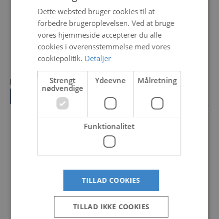
med plads til fire personer er den perfekt til den aktive
Dette websted bruger cookies til at
bådejer.
forbedre brugeroplevelsen. Ved at bruge
vores hjemmeside accepterer du alle
Tilføj til kurv
cookies i overensstemmelse med vores
cookiepolitik.
Detaljer
Strengt
Ydeevne
Målretning
Loading...
nødvendige
Beskrivelse
Funktionalitet
Sort konsol med fjernstyring
Vindskærm
Vindskærmsbøjle
TILLAD COOKIES
Sø gelænder akter
TILLAD IKKE COOKIES
Rygstøtte med pude