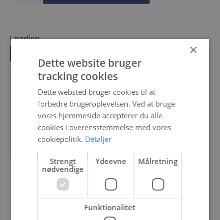
Loading...
×
Beskrivelse
Yderligere information
Dette website bruger
tracking cookies
Dette websted bruger cookies til at
I den nye Pioner 12 Maxi får du en 
forbedre brugeroplevelsen. Ved at bruge
moderne og sikker multi-purpose 
vores hjemmeside accepterer du alle
båd. Den er selvlænsende, let at 
cookies i overensstemmelse med vores
få til at plane, meget stabil og 
cookiepolitik.
Detaljer
solid. 
Strengt
Ydeevne
Målretning
Norske Pioner er markedsleder 
nødvendige
inden for rotationsstøbning, og 
med den nye Pioner 12 Maxi er 
denne konstruktion taget til nye 
Funktionalitet
højder. Med sit dobbeltskrog er 