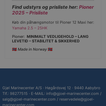
Find udstyrs og prisliste her:
Pioner
2025 – Prisliste
woocommerce_cart_hash
Automattic Inc
gjoel-
marinecenter.dk
Køb din påhængsmotor til Pioner 12 Maxi her:
Yamaha 2.5 – 25HK
Pioner:
MINIMALT VEDLIGEHOLD –
LANG
LEVETID –
STABILITET &
SIKKERHED
CookieScriptConsent
CookieScript
gjoel-
marinecenter.dk
🇳🇴
Made in Norway
🇳🇴
hmt_id
Intuition
Machines, Inc.
Gjøl Marinecenter A/S · Høgårdsvej 12 · 9440 Aabybro
(hCaptcha)
api.hcaptcha.co
Tlf.: 98277515 · E-MAIL: info@gjoel-marinecenter.com /
salg@gjoel-marinecenter.com / reservedele@gjoel-
marinecenter.com