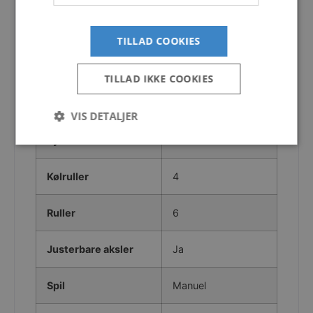
Udv. Mål (cm)
603x191x150
TILLAD COOKIES
Max. bådlængde (m)
6
TILLAD IKKE COOKIES
Max. Bådlængde
20
(fod)
VIS DETALJER
System
Ruller
Strengt nødvendige
Ydeevne
Målretning
Kølruller
4
Funktionalitet
Ruller
6
Strengt nødvendige cookies tillader
kernewebsfunktionalitet såsom bruger login og
kontostyring. Hjemmesiden kan ikke bruges korrekt
Justerbare aksler
Ja
uden strengt nødvendige cookies.
Provider /
Navn
Domæne
Spil
Manuel
__cflb
Cloudflare, Inc.