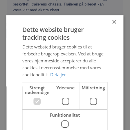
beskyttet i trailerens chassis. Traileren på billedet kan
være vist med ekstraudstyr.
×
Loading...
Dette website bruger
Beskrivelse
tracking cookies
Dette websted bruger cookies til at
forbedre brugeroplevelsen. Ved at bruge
vores hjemmeside accepterer du alle
Model
201300B
cookies i overensstemmelse med vores
cookiepolitik.
Detaljer
Varenummer
312621
Strengt
Ydeevne
Målretning
Totalvægt (kg)
1300
nødvendige
Nyttelast (kg)
980
Funktionalitet
Egenvægt (kg)
320