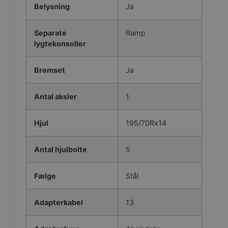
api2.hcaptcha.c
Belysning
Ja
Separate
Ramp
lygtekonsoller
Bremset
Ja
PHPSESSID
PHP.net
gjoel-
Antal aksler
1
marinecenter.dk
Hjul
195/70Rx14
Antal hjulbolte
5
Fælge
Stål
Adapterkabel
13