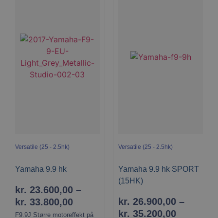
gjoel-
marinecenter.dk
woocommerce_cart_hash
Automattic Inc
Versatile (25 - 2.5hk)
Versatile (25 - 2.5hk)
gjoel-
marinecenter.dk
Yamaha 9.9 hk
Yamaha 9.9 hk SPORT
(15HK)
kr.
23.600,00
–
kr.
26.900,00
–
CookieScriptConsent
kr.
33.800,00
CookieScript
gjoel-
kr.
35.200,00
marinecenter.dk
F9.9J Større motoreffekt på