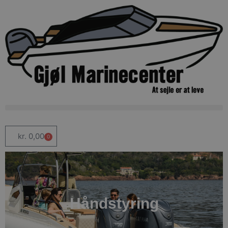
kr.
0,00
0
Håndstyring