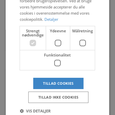
forbedre brugeroplevelsen. Ved at bruge
Yamaha 30hk
kr.
34.900,00
–
vores hjemmeside accepterer du alle
kr.
41.400,00
–
kr.
44.900,00
cookies i overensstemmelse med vores
kr.
49.400,00
cookiepolitik.
Detaljer
F25G Denne legendariske 2-
cylindrede 4-takts bærbare
Yamaha 30hk 4-Takt
motor...
Strengt
Ydeevne
Målretning
Påhængsmotor Med F30,
nødvendige
er...
Vælg muligheder
Vælg muligheder
Funktionalitet
TILLAD COOKIES
TILLAD IKKE COOKIES
VIS DETALJER