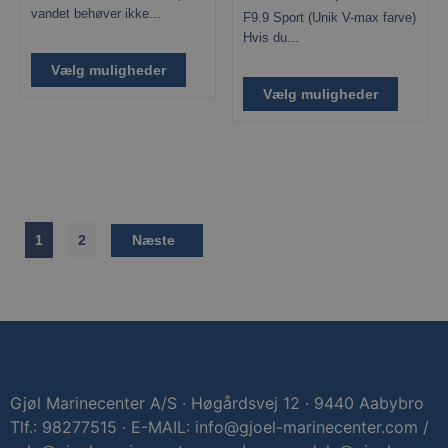
vandet behøver ikke...
F9.9 Sport (Unik V-max farve)
Hvis du...
Vælg muligheder
Vælg muligheder
hmt_id
Intuition
Machines, Inc.
(hCaptcha)
api.hcaptcha.co
1
2
Næste
woocommerce_items_in_cart
Automattic Inc
gjoel-
marinecenter.dk
_px3
Wix.com, Inc.
Gjøl Marinecenter A/S · Høgårdsvej 12 · 9440 Aabybro
.stripecdn.com
Tlf.: 98277515 · E-MAIL: info@gjoel-marinecenter.com /